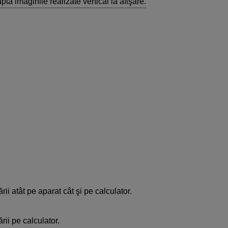
tă imaginile realizate vertical la afişare.
ii atât pe aparat cât şi pe calculator.
rii pe calculator.