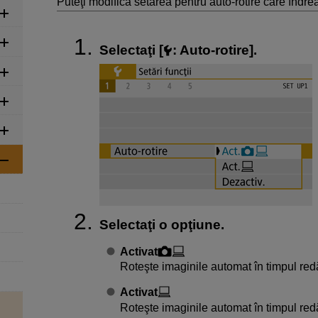
Puteţi modifica setarea pentru auto-rotire care îndreap
Selectaţi [
:
Auto-rotire
].
Selectaţi o opţiune.
Activat
Roteşte imaginile automat în timpul redăr
Activat
Roteşte imaginile automat în timpul redă