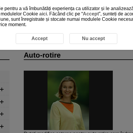
 pentru a vă îmbunătăți experiența ca utilizator și le analizează
 a modulelor Cookie
aici
. Făcând clic pe “
Accept
”, sunteți de ac
iune, sunt înregistrate și stocate numai modulele Cookie necesare
 orice moment.
tire
Accept
Nu accept
Auto-rotire