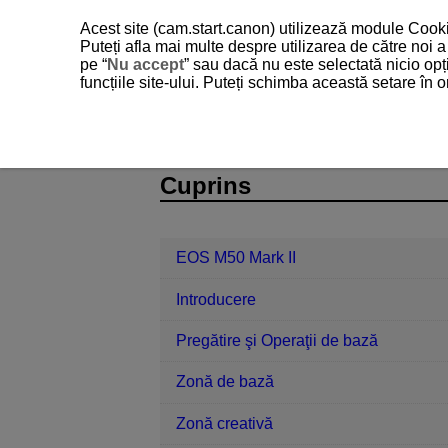
Acest site (cam.start.canon) utilizează module Cookie
Puteți afla mai multe despre utilizarea de către noi
pe “
Nu accept
” sau dacă nu este selectată nicio opț
funcțiile site-ului. Puteți schimba această setare în
EOS M50 Mark II
Setare
Auto-ro
D101-173
Cuprins
EOS M50 Mark II
Introducere
Pregătire şi Operaţii de bază
Zonă de bază
Zonă creativă