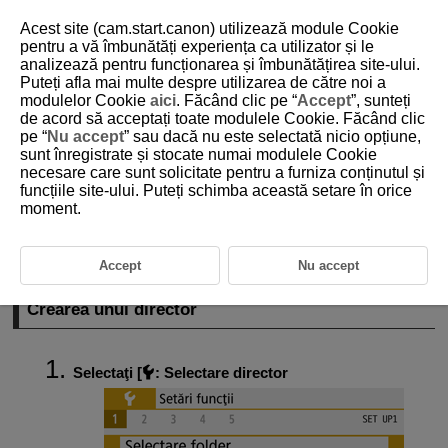
Acest site (cam.start.canon) utilizează module Cookie
pentru a vă îmbunătăți experiența ca utilizator și le
analizează pentru funcționarea și îmbunătățirea site-ului.
Puteți afla mai multe despre utilizarea de către noi a
D101-170
modulelor Cookie
aici
. Făcând clic pe “
Accept
”, sunteți
de acord să acceptați toate modulele Cookie. Făcând clic
Setări director
pe “
Nu accept
” sau dacă nu este selectată nicio opțiune,
sunt înregistrate și stocate numai modulele Cookie
necesare care sunt solicitate pentru a furniza conținutul și
Crearea unui director
funcțiile site-ului. Puteți schimba această setare în orice
moment.
Selectarea unui Director
Puteţi crea şi selecta cu uşurinţă directorul în care imaginile realizate să
fie salvate.
Accept
Nu accept
Crearea unui director
Selectaţi [
:
Selectare director