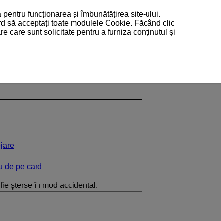
 pentru funcționarea și îmbunătățirea site-ului.
ord să acceptați toate modulele Cookie. Făcând clic
 care sunt solicitate pentru a furniza conținutul și
ejare
au de pe card
 fie şterse în mod accidental.