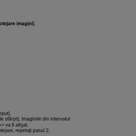
otejare imagini
].
eput).
 sfârşit). Imaginile din intervalul
va fi afişat.
tejare, repetaţi pasul 2.