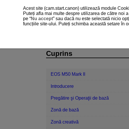
Acest site (cam.start.canon) utilizează module Cookie
Puteți afla mai multe despre utilizarea de către noi
pe “
Nu accept
” sau dacă nu este selectată nicio opț
funcțiile site-ului. Puteți schimba această setare în
EOS M50 Mark II
Redare
Protej
D101-121
Cuprins
EOS M50 Mark II
Introducere
Pregătire şi Operaţii de bază
Zonă de bază
Zonă creativă