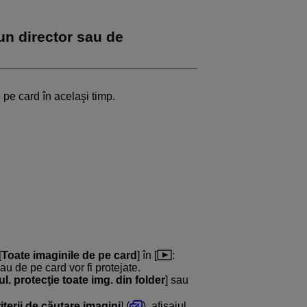
-un director sau de
e pe card în acelaşi timp.
[
Toate imaginile de pe card
] în [
:
sau de pe card vor fi protejate.
l. protecţie toate img. din folder
] sau
riterii de căutare imagini
] (
), afişajul