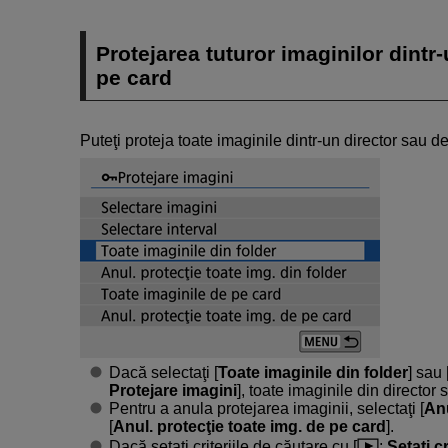
Protejarea tuturor imaginilor dintr
pe card
Puteţi proteja toate imaginile dintr-un director sau d
Dacă selectaţi [
Toate imaginile din folder
] sau 
Protejare imagini
], toate imaginile din director 
Pentru a anula protejarea imaginii, selectaţi [
Anu
[
Anul. protecţie toate img. de pe card
].
Dacă setaţi criteriile de căutare cu [
:
Setaţi c