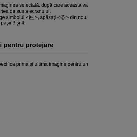
imaginea selectată, după care aceasta va
artea de sus a ecranului.
erge simbolul
, apăsaţi
din nou.
paşii 3 şi 4.
i pentru protejare
 specifica prima şi ultima imagine pentru un