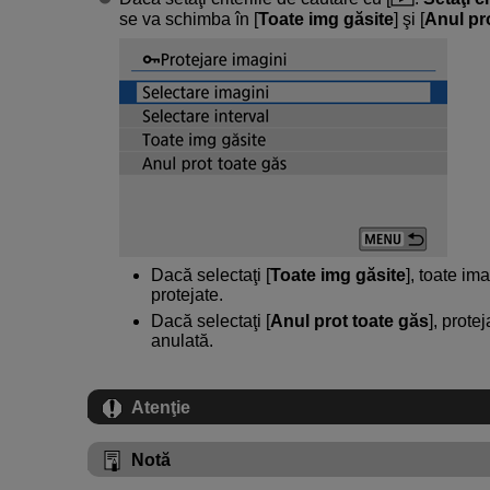
se va schimba în [
Toate img găsite
] şi [
Anul pr
Dacă selectaţi [
Toate img găsite
], toate ima
protejate.
Dacă selectaţi [
Anul prot toate găs
], prote
anulată.
Atenţie
Notă