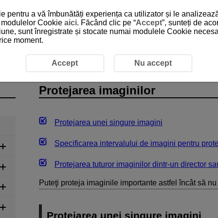
 pentru a vă îmbunătăți experiența ca utilizator și le analizează
 a modulelor Cookie
aici
. Făcând clic pe “
Accept
”, sunteți de ac
iune, sunt înregistrate și stocate numai modulele Cookie necesare
 orice moment.
area imaginilor
Accept
Nu accept
Protejarea imaginilor
Protejarea unei singure imagini
Specificarea intervalului de imagini pentru prot
Protejarea tuturor imaginilor dintr-un director s
Puteţi proteja imaginile importante astfel încât să nu
Protejarea unei singure imagini