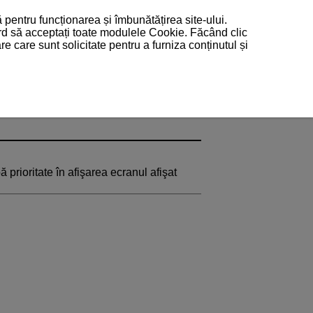
 pentru funcționarea și îmbunătățirea site-ului.
ord să acceptați toate modulele Cookie. Făcând clic
 care sunt solicitate pentru a furniza conținutul și
 prioritate în afişarea ecranul afişat