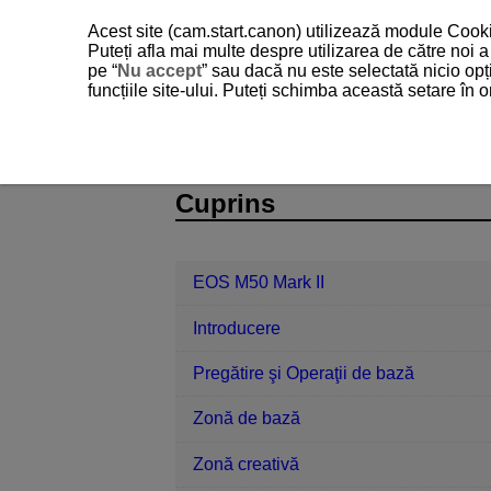
Acest site (cam.start.canon) utilizează module Cookie
Puteți afla mai multe despre utilizarea de către noi
pe “
Nu accept
” sau dacă nu este selectată nicio opț
funcțiile site-ului. Puteți schimba această setare în
EOS M50 Mark II
Fotografiere şi fil
D101-092
Cuprins
EOS M50 Mark II
Introducere
Pregătire şi Operaţii de bază
Zonă de bază
Zonă creativă