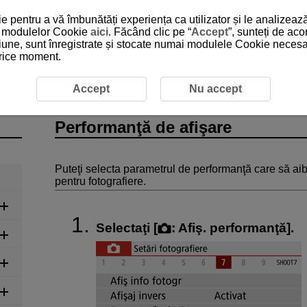
 pentru a vă îmbunătăți experiența ca utilizator și le analizează
 a modulelor Cookie
aici
. Făcând clic pe “
Accept
”, sunteți de ac
iune, sunt înregistrate și stocate numai modulele Cookie necesare
 orice moment.
mare
Fotografiere
Performanţă de afişare
Accept
Nu accept
Performanţă de afişare
Puteţi selecta parametrul de performanţă care să aibă
pentru fotografiere.
Selectaţi [
:
Afiş. performanţă
].