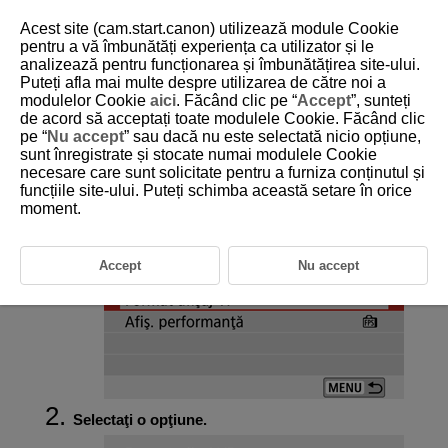
Acest site (cam.start.canon) utilizează module Cookie
pentru a vă îmbunătăți experiența ca utilizator și le
analizează pentru funcționarea și îmbunătățirea site-ului.
Puteți afla mai multe despre utilizarea de către noi a
D101-091
modulelor Cookie
aici
. Făcând clic pe “
Accept
”, sunteți
de acord să acceptați toate modulele Cookie. Făcând clic
Format afişare în vizor
pe “
Nu accept
” sau dacă nu este selectată nicio opțiune,
sunt înregistrate și stocate numai modulele Cookie
necesare care sunt solicitate pentru a furniza conținutul și
Selectaţi [
:
Format afişaj VF
].
funcțiile site-ului. Puteți schimba această setare în orice
moment.
Accept
Nu accept
Selectaţi o opţiune.