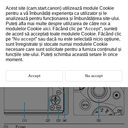
Acest site (cam.start.canon) utilizează module Cookie
pentru a vă îmbunătăți experiența ca utilizator și le
analizează pentru funcționarea și îmbunătățirea site-ului.
Puteți afla mai multe despre utilizarea de către noi a
D101-021
modulelor Cookie
aici
. Făcând clic pe “
Accept
”, sunteți
de acord să acceptați toate modulele Cookie. Făcând clic
Operaţiile şi setările din meniu
pe “
Nu accept
” sau dacă nu este selectată nicio opțiune,
sunt înregistrate și stocate numai modulele Cookie
necesare care sunt solicitate pentru a furniza conținutul și
Ecranul meniului
funcțiile site-ului. Puteți schimba această setare în orice
moment.
Procedură setare meniu
Articole estompate din meniu
Accept
Nu accept
(1)
Ecran