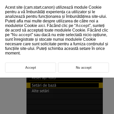
Acest site (cam.start.canon) utilizează module Cookie
pentru a vă îmbunătăți experiența ca utilizator și le
analizează pentru funcționarea și îmbunătățirea site-ului.
Puteți afla mai multe despre utilizarea de către noi a
D185-222
modulelor Cookie
aici
. Făcând clic pe “
Accept
”, sunteți
de acord să acceptați toate modulele Cookie. Făcând clic
Resetare aparat foto
pe “
Nu accept
” sau dacă nu este selectată nicio opțiune,
sunt înregistrate și stocate numai modulele Cookie
necesare care sunt solicitate pentru a furniza conținutul și
Setările funcţiilor de fotografiere ale aparatului şi setările de meniu pot fi
aduse la valorile implicite.
funcțiile site-ului. Puteți schimba această setare în orice
moment.
Selectaţi [
:
Reset ap. foto
] (
).
Accept
Nu accept
Selectaţi o opţiune.