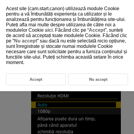
Acest site (cam.start.canon) utilizează module Cookie
pentru a vă îmbunătăți experiența ca utilizator și le
analizează pentru funcționarea și îmbunătățirea site-ului.
Puteți afla mai multe despre utilizarea de către noi a
D185-216
modulelor Cookie
aici
. Făcând clic pe “
Accept
”, sunteți
de acord să acceptați toate modulele Cookie. Făcând clic
Rezoluţie HDMI
pe “
Nu accept
” sau dacă nu este selectată nicio opțiune,
sunt înregistrate și stocate numai modulele Cookie
necesare care sunt solicitate pentru a furniza conținutul și
Setaţi rezoluţia pentru imaginea transmisă când aparatul este conectat
la un televizor sau un dispozitiv de înregistrare extern prin intermediul
funcțiile site-ului. Puteți schimba această setare în orice
unui cablu HDMI.
moment.
Selectaţi [
:
Rezoluţie HDMI
] (
).
Accept
Nu accept
Selectaţi o opţiune.