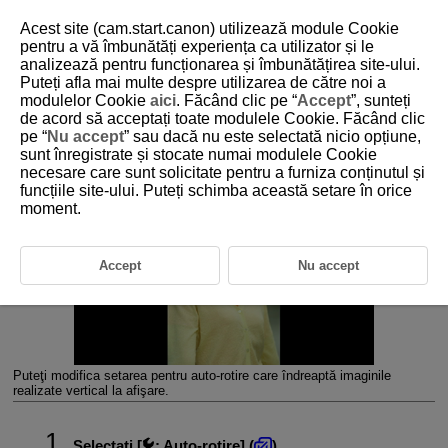
Acest site (cam.start.canon) utilizează module Cookie
pentru a vă îmbunătăți experiența ca utilizator și le
analizează pentru funcționarea și îmbunătățirea site-ului.
Puteți afla mai multe despre utilizarea de către noi a
D185-201
modulelor Cookie
aici
. Făcând clic pe “
Accept
”, sunteți
de acord să acceptați toate modulele Cookie. Făcând clic
Auto-rotire
pe “
Nu accept
” sau dacă nu este selectată nicio opțiune,
sunt înregistrate și stocate numai modulele Cookie
necesare care sunt solicitate pentru a furniza conținutul și
funcțiile site-ului. Puteți schimba această setare în orice
moment.
Accept
Nu accept
Puteţi modifica setarea pentru auto-rotire care îndreaptă imaginile
realizate vertical la afişare.
Selectaţi [
:
Auto-rotire
] (
).