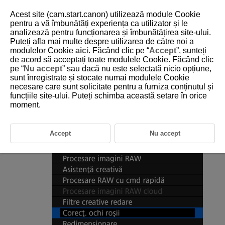
Acest site (cam.start.canon) utilizează module Cookie
pentru a vă îmbunătăți experiența ca utilizator și le
analizează pentru funcționarea și îmbunătățirea site-ului.
Puteți afla mai multe despre utilizarea de către noi a
D185-155
modulelor Cookie
aici
. Făcând clic pe “
Accept
”, sunteți
de acord să acceptați toate modulele Cookie. Făcând clic
Corectare ochi roşii
pe “
Nu accept
” sau dacă nu este selectată nicio opțiune,
sunt înregistrate și stocate numai modulele Cookie
necesare care sunt solicitate pentru a furniza conținutul și
Corectează automat zone din imagine afectate de efectul ochi roşii.
Imaginea poate fi salvată ca fişier separat.
funcțiile site-ului. Puteți schimba această setare în orice
moment.
Selectaţi [
:
Corecţ. ochi roşii
].
Accept
Nu accept