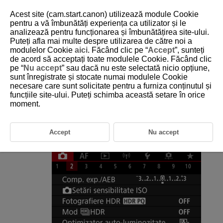
Acest site (cam.start.canon) utilizează module Cookie
pentru a vă îmbunătăți experiența ca utilizator și le
analizează pentru funcționarea și îmbunătățirea site-ului.
Puteți afla mai multe despre utilizarea de către noi a
D185-069
modulelor Cookie
aici
. Făcând clic pe “
Accept
”, sunteți
de acord să acceptați toate modulele Cookie. Făcând clic
Fotografiere anti-flicker
pe “
Nu accept
” sau dacă nu este selectată nicio opțiune,
sunt înregistrate și stocate numai modulele Cookie
necesare care sunt solicitate pentru a furniza conținutul și
Pot rezulta expuneri şi culori neuniforme dacă fotografiaţi continuu cu
timp de expunere scurt sub surse de lumină care clipesc precum lumini
funcțiile site-ului. Puteți schimba această setare în orice
fluorescente, din cauza expunerii verticale neuniforme. Fotografierea
moment.
anti-flicker vă permite să fotografiaţi când expunerea şi culorile sunt cel
mai puţin afectate de aceasta.
Accept
Nu accept
Selectaţi [
:
Foto anti-flicker
].