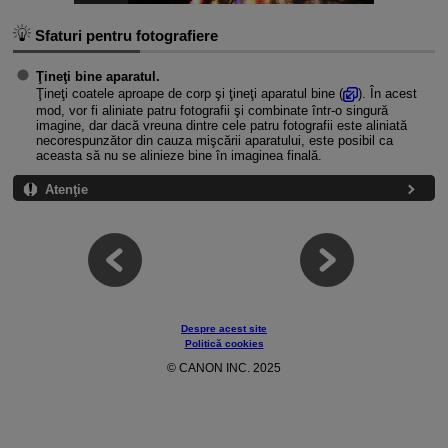
Sfaturi pentru fotografiere
Ţineţi bine aparatul.
Ţineţi coatele aproape de corp şi ţineţi aparatul bine (
). În acest
mod, vor fi aliniate patru fotografii şi combinate într-o singură
imagine, dar dacă vreuna dintre cele patru fotografii este aliniată
necorespunzător din cauza mişcării aparatului, este posibil ca
aceasta să nu se alinieze bine în imaginea finală.
Atenţie
Despre acest site
Politică cookies
© CANON INC. 2025