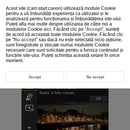
Acest site (cam.start.canon) utilizează module Cookie
pentru a vă îmbunătăți experiența ca utilizator și le
analizează pentru funcționarea și îmbunătățirea site-ului.
Puteți afla mai multe despre utilizarea de către noi a
D185-040
modulelor Cookie
aici
. Făcând clic pe “
Accept
”, sunteți
de acord să acceptați toate modulele Cookie. Făcând clic
Mod Scenă nocturnă f. trepied
pe “
Nu accept
” sau dacă nu este selectată nicio opțiune,
sunt înregistrate și stocate numai modulele Cookie
necesare care sunt solicitate pentru a furniza conținutul și
Modul [
] (
Scenă nocturnă fără trepied
) vă permite să fotografiaţi scene
funcțiile site-ului. Puteți schimba această setare în orice
nocturne în timp ce ţineţi aparatul în mână. În acest mod, vor fi realizate
patru fotografii consecutive pentru fiecare imagine şi este înregistrată
moment.
imaginea rezultată cu mişcarea aparatului redusă.
Accept
Nu accept