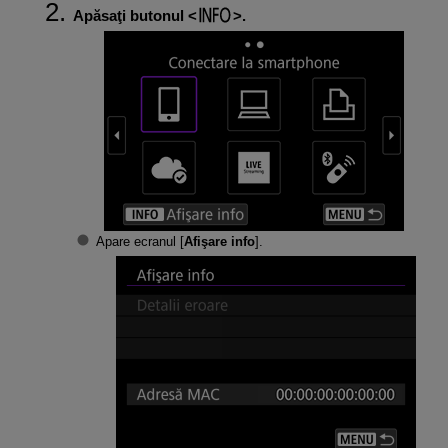
Apăsaţi butonul
.
Apare ecranul [
Afişare info
].