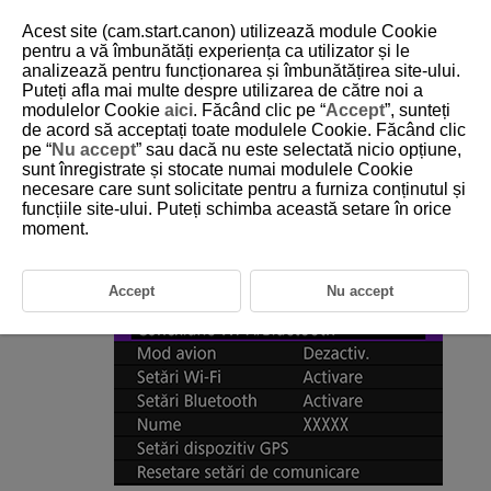
Acest site (cam.start.canon) utilizează module Cookie
pentru a vă îmbunătăți experiența ca utilizator și le
analizează pentru funcționarea și îmbunătățirea site-ului.
Puteți afla mai multe despre utilizarea de către noi a
D180-190
modulelor Cookie
aici
. Făcând clic pe “
Accept
”, sunteți
de acord să acceptați toate modulele Cookie. Făcând clic
Ecranul Afişare info
pe “
Nu accept
” sau dacă nu este selectată nicio opțiune,
sunt înregistrate și stocate numai modulele Cookie
necesare care sunt solicitate pentru a furniza conținutul și
Puteţi verifica detalii despre erori şi adresa MAC a aparatului.
funcțiile site-ului. Puteți schimba această setare în orice
moment.
Selectaţi [
:
Conexiune Wi-Fi/Bluetooth
].
Accept
Nu accept