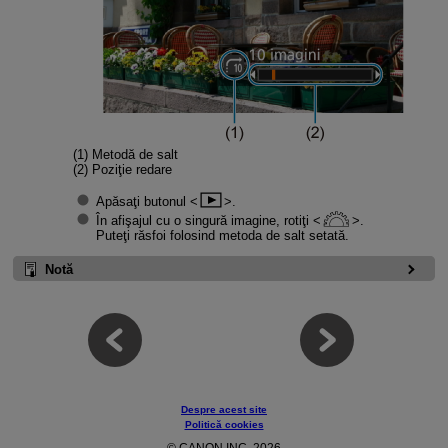
(1) Metodă de salt
(2) Poziţie redare
Apăsaţi butonul
.
În afişajul cu o singură imagine, rotiţi
.
Puteţi răsfoi folosind metoda de salt setată.
Notă
Despre acest site
Politică cookies
© CANON INC. 2026