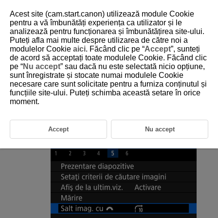
Acest site (cam.start.canon) utilizează module Cookie
pentru a vă îmbunătăți experiența ca utilizator și le
analizează pentru funcționarea și îmbunătățirea site-ului.
Puteți afla mai multe despre utilizarea de către noi a
D180-163
modulelor Cookie
aici
. Făcând clic pe “
Accept
”, sunteți
de acord să acceptați toate modulele Cookie. Făcând clic
Răsfoire imagini folosind rotiţa
pe “
Nu accept
” sau dacă nu este selectată nicio opțiune,
principală
sunt înregistrate și stocate numai modulele Cookie
necesare care sunt solicitate pentru a furniza conținutul și
funcțiile site-ului. Puteți schimba această setare în orice
La afişarea unei singure imagini, puteţi să rotiţi
pentru salt de la
moment.
o imagine la alta înainte sau înapoi, conform metodei de salt setată.
Accept
Nu accept
Selectaţi [
:
Salt imag. cu
].