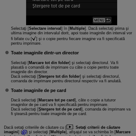
Selectaţi [
Selectare interval
] în [
Multiple
]. Dacă selectaţi prima şi
ultima imagine din intervalul dorit, apoi toate imaginile din interval vor
fi bifate cu [
] şi o copie pentru fiecare imagine va fi specificată
pentru imprimare.
Toate imaginile dintr-un director
Selectaţi [
Marcare tot din folder
] şi selectaţi directorul. Va fi
plasată o comandă de imprimare cu câte o copie pentru toate
imaginile din director.
Dacă selectaţi [
Ştergere tot din folder
] şi selectaţi directorul,
comanda de imprimare pentru directorul respectiv va fi anulată.
Toate imaginile de pe card
Dacă selectaţi [
Marcare tot pe card
], câte o copie a tuturor
imaginilor de pe card va fi specificată pentru imprimare.
Dacă selectaţi [
Ştergere tot de pe card
], comanda de imprimare va
fi ştearsă pentru toate imaginile de pe card.
Dacă setaţi criteriile de căutare cu [
:
Setaţi criterii de căutare
imagini
] (
) şi selectaţi [
Multiple
], afişajul se va schimba în [
Marcare