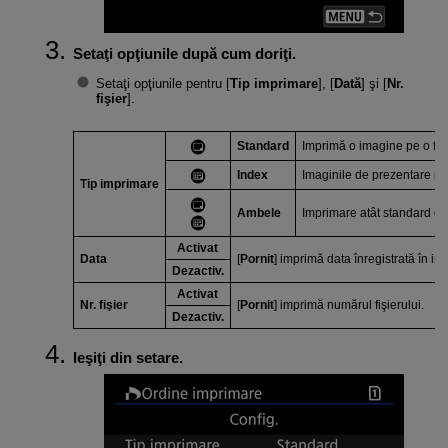
Setaţi opţiunile după cum doriţi.
Setaţi opţiunile pentru [
Tip imprimare
], [
Dată
] şi [
Nr.
fişier
].
Standard
Imprimă o imagine pe o foa
Index
Imaginile de prezentare mul
Tip imprimare
Ambele
Imprimare atât standard cât
Activat
Data
[
Pornit
] imprimă data înregistrată în im
Dezactiv.
Activat
Nr. fişier
[
Pornit
] imprimă numărul fişierului.
Dezactiv.
Ieşiţi din setare.