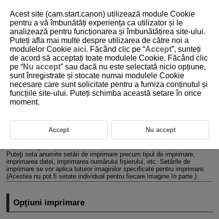
Acest site (cam.start.canon) utilizează module Cookie
pentru a vă îmbunătăți experiența ca utilizator și le
analizează pentru funcționarea și îmbunătățirea site-ului.
Puteți afla mai multe despre utilizarea de către noi a
D180-150
modulelor Cookie
aici
. Făcând clic pe “
Accept
”, sunteți
de acord să acceptați toate modulele Cookie. Făcând clic
Comandă imprimare (DPOF)
pe “
Nu accept
” sau dacă nu este selectată nicio opțiune,
sunt înregistrate și stocate numai modulele Cookie
necesare care sunt solicitate pentru a furniza conținutul și
Opţiuni imprimare
funcțiile site-ului. Puteți schimba această setare în orice
moment.
Selectare imagini pentru imprimare
DPOF (Digital Print Order Format) vă permite să imprimaţi imagini
înregistrate pe card conform instrucţiunilor de imprimare cum ar fi
Accept
Nu accept
selectarea imaginii, cantitatea de imprimat etc. Puteţi să imprimaţi mai
multe imagini într-un singur lot sau să daţi o comandă de imprimare unui
atelier foto profesional.
Puteţi seta anumite setări de imprimare precum tipul de imprimare,
imprimarea datei, imprimarea numărului fişierului, etc. Setările de
imprimare se vor aplica tuturor imaginilor specificate pentru imprimare.
(Acestea nu pot fi setate individual pentru fiecare imagine în parte.)
Opţiuni imprimare