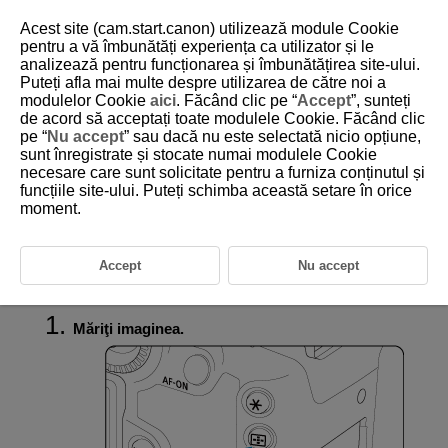
Acest site (cam.start.canon) utilizează module Cookie
pentru a vă îmbunătăți experiența ca utilizator și le
analizează pentru funcționarea și îmbunătățirea site-ului.
Puteți afla mai multe despre utilizarea de către noi a
D180-138
modulelor Cookie
aici
. Făcând clic pe “
Accept
”, sunteți
de acord să acceptați toate modulele Cookie. Făcând clic
Afişaj imagine mărită
pe “
Nu accept
” sau dacă nu este selectată nicio opțiune,
sunt înregistrate și stocate numai modulele Cookie
necesare care sunt solicitate pentru a furniza conținutul și
Setarea raportului iniţial pentru mărire
funcțiile site-ului. Puteți schimba această setare în orice
moment.
Setarea poziţiei iniţiale pentru mărire
Mărirea pentru imaginile următoare
Accept
Nu accept
Puteţi mări afişajul pentru imaginile realizate.
Măriţi imaginea.