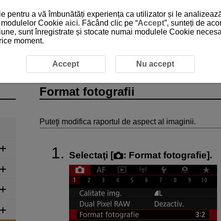
 pentru a vă îmbunătăți experiența ca utilizator și le analizează
 a modulelor Cookie
aici
. Făcând clic pe “
Accept
”, sunteți de ac
iune, sunt înregistrate și stocate numai modulele Cookie necesare
 orice moment.
Fotografiere
Format fotografii
Accept
Nu accept
Format fotografii
Puteţi modifica raportul de aspect al imaginii.
Selectaţi [
:
Format fotografie
].