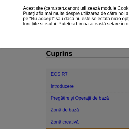
Acest site (cam.start.canon) utilizează module Cookie
Puteți afla mai multe despre utilizarea de către noi
pe “
Nu accept
” sau dacă nu este selectată nicio opț
funcțiile site-ului. Puteți schimba această setare în
EOS R7
Fotografiere şi filmare
D180-056
Cuprins
EOS R7
Introducere
Pregătire şi Operaţii de bază
Zonă de bază
Zonă creativă