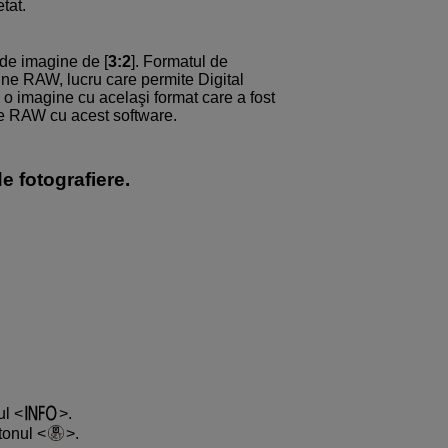
tat.
 de imagine de [
3:2
]. Formatul de
ine RAW, lucru care permite Digital
o imagine cu acelaşi format care a fost
ile RAW cu acest software.
e fotografiere.
ul
.
utonul
.