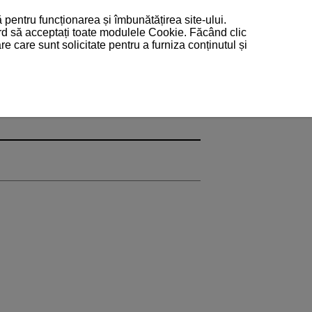
 pentru funcționarea și îmbunătățirea site-ului.
ord să acceptați toate modulele Cookie. Făcând clic
 care sunt solicitate pentru a furniza conținutul și