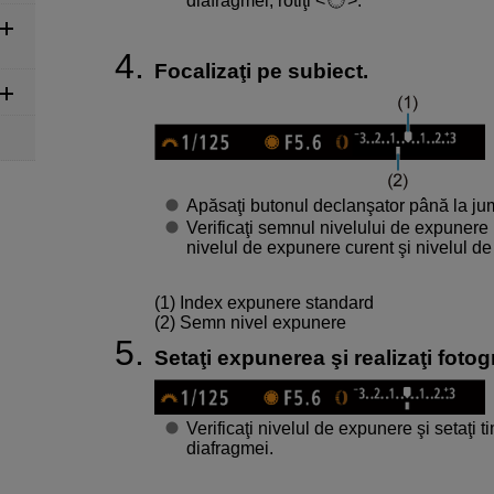
diafragmei, rotiţi
.
Focalizaţi pe subiect.
Apăsaţi butonul declanşator până la ju
Verificaţi semnul nivelului de expunere 
nivelul de expunere curent şi nivelul d
(1) Index expunere standard
(2) Semn nivel expunere
Setaţi expunerea şi realizaţi fotogr
Verificaţi nivelul de expunere şi setaţi 
diafragmei.