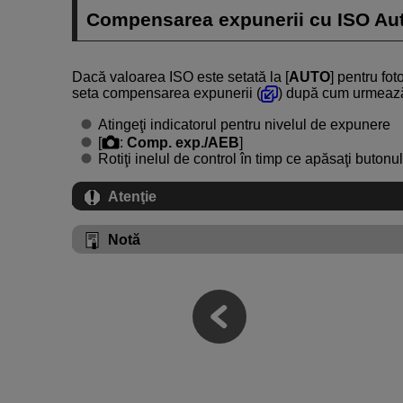
Compensarea expunerii cu ISO Au
Dacă valoarea ISO este setată la [
AUTO
] pentru fo
seta compensarea expunerii (
) după cum urmeaz
Atingeţi indicatorul pentru nivelul de expunere
[
:
Comp. exp./AEB
]
Rotiţi inelul de control în timp ce apăsaţi buton
Atenţie
Notă