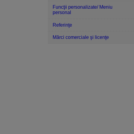
Funcţii personalizate/ Meniu
personal
Referinţe
Mărci comerciale şi licenţe