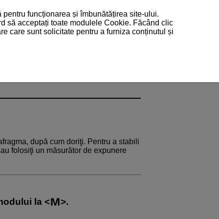
 pentru funcționarea și îmbunătățirea site-ului.
ord să acceptați toate modulele Cookie. Făcând clic
 care sunt solicitate pentru a furniza conținutul și
afragma, după cum doriţi. Pentru a stabili
 sau folosiţi un măsurător de expunere
modului la
.