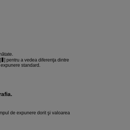
mătate.
[
] pentru a vedea diferenţa dintre
e expunere standard.
afia.
timpul de expunere dorit şi valoarea