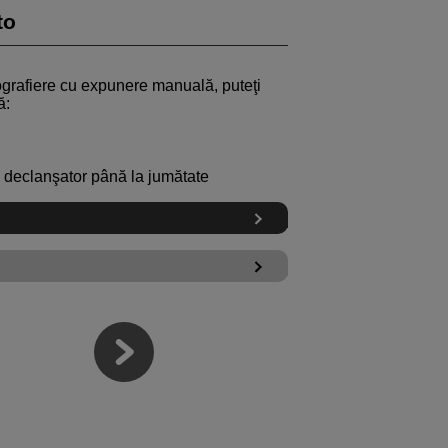
to
tografiere cu expunere manuală, puteţi
ă:
ul declanşator până la jumătate