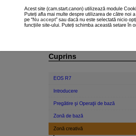
Acest site (cam.start.canon) utilizează module Cookie
Puteți afla mai multe despre utilizarea de către noi
pe “
Nu accept
” sau dacă nu este selectată nicio opț
funcțiile site-ului. Puteți schimba această setare în
EOS R7
Zonă creativă
M: Expu
D180-049
Cuprins
EOS R7
Introducere
Pregătire şi Operaţii de bază
Zonă de bază
Zonă creativă