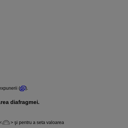
xpunerii (
).
area diafragmei.
şi pentru a seta valoarea