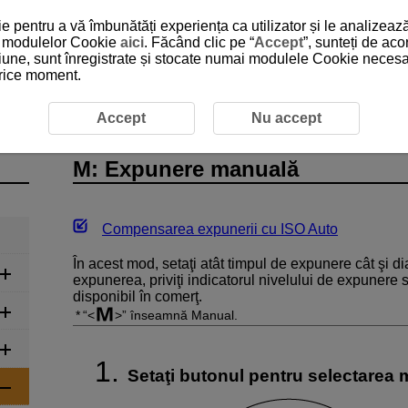
 pentru a vă îmbunătăți experiența ca utilizator și le analizează
 a modulelor Cookie
aici
. Făcând clic pe “
Accept
”, sunteți de ac
iune, sunt înregistrate și stocate numai modulele Cookie necesare
 orice moment.
nere manuală
Accept
Nu accept
M: Expunere manuală
Compensarea expunerii cu ISO Auto
În acest mod, setaţi atât timpul de expunere cât şi di
expunerea, priviţi indicatorul nivelului de expunere
disponibil în comerţ.
“
” înseamnă Manual.
Setaţi butonul pentru selectarea 