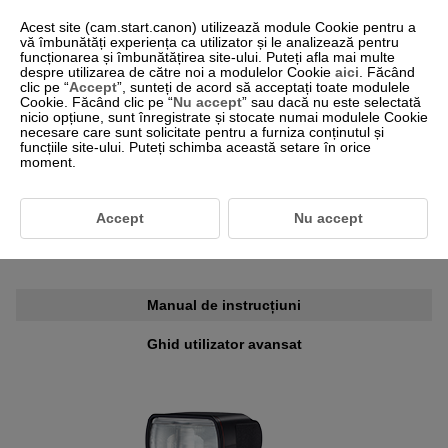
Acest site (cam.start.canon) utilizează module Cookie pentru a
vă îmbunătăți experiența ca utilizator și le analizează pentru
funcționarea și îmbunătățirea site-ului. Puteți afla mai multe
despre utilizarea de către noi a modulelor Cookie
aici
. Făcând
-- Select Region/Country --
Română
clic pe “
Accept
”, sunteți de acord să acceptați toate modulele
Cookie. Făcând clic pe “
Nu accept
” sau dacă nu este selectată
nicio opțiune, sunt înregistrate și stocate numai modulele Cookie
necesare care sunt solicitate pentru a furniza conținutul și
funcțiile site-ului. Puteți schimba această setare în orice
moment.
Pentru clienții care utilizează
SPEEDLITE EL-1(Ver.2)
Accept
Nu accept
Informații privind manualul de instrucțiuni
Manual de instrucțiuni
Ghid utilizator avansat