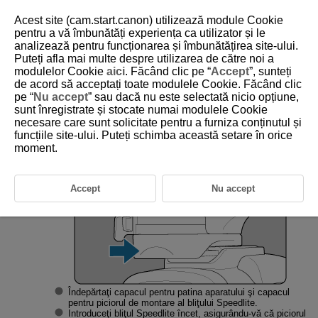
Acest site (cam.start.canon) utilizează module Cookie
pentru a vă îmbunătăți experiența ca utilizator și le
analizează pentru funcționarea și îmbunătățirea site-ului.
Puteți afla mai multe despre utilizarea de către noi a
D328-011
modulelor Cookie
aici
. Făcând clic pe “
Accept
”, sunteți
de acord să acceptați toate modulele Cookie. Făcând clic
Ataşarea şi detasarea bliţului
pe “
Nu accept
” sau dacă nu este selectată nicio opțiune,
Speedlite
sunt înregistrate și stocate numai modulele Cookie
necesare care sunt solicitate pentru a furniza conținutul și
funcțiile site-ului. Puteți schimba această setare în orice
Ataşaţi bliţul Speedlite.
moment.
Accept
Nu accept
Îndepărtaţi capacul pentru patina aparatului şi capacul
pentru piciorul de montare al bliţului Speedlite.
Introduceţi bliţul Speedlite încet, asigurându-vă că piciorul