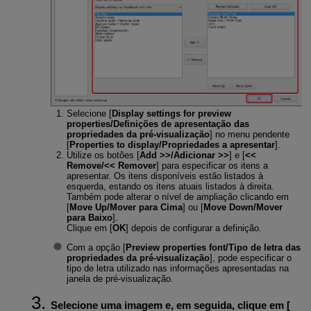
Selecione [
Display settings for preview
properties/Definições de apresentação das
propriedades da pré-visualização
] no menu pendente
[
Properties to display/Propriedades a apresentar
].
Utilize os botões [
Add >>/Adicionar >>
] e [
<<
Remove/<< Remover
] para especificar os itens a
apresentar. Os itens disponíveis estão listados à
esquerda, estando os itens atuais listados à direita.
Também pode alterar o nível de ampliação clicando em
[
Move Up/Mover para Cima
] ou [
Move Down/Mover
para Baixo
].
Clique em [
OK
] depois de configurar a definição.
Com a opção [
Preview properties font/Tipo de letra das
propriedades da pré-visualização
], pode especificar o
tipo de letra utilizado nas informações apresentadas na
janela de pré-visualização.
Selecione uma imagem e, em seguida, clique em [