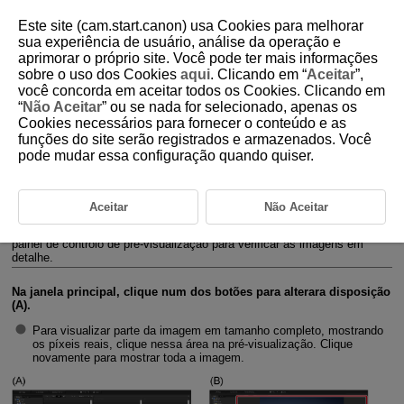
Este site (cam.start.canon) usa Cookies para melhorar
sua experiência de usuário, análise da operação e
aprimorar o próprio site. Você pode ter mais informações
sobre o uso dos Cookies
aqui
. Clicando em “
Aceitar
”,
D233-015
você concorda em aceitar todos os Cookies. Clicando em
“
Não Aceitar
” ou se nada for selecionado, apenas os
Disposição Múltipla
Cookies necessários para fornecer o conteúdo e as
funções do site serão registrados e armazenados. Você
pode mudar essa configuração quando quiser.
Apresentação com Disposição
Múltipla
Aceitar
Não Aceitar
Se mudar a janela principal para a disposição múltipla, pode utilizar o
painel de controlo de pré-visualização para verificar as imagens em
detalhe.
Na janela principal, clique num dos botões para alterara disposição
(A).
Para visualizar parte da imagem em tamanho completo, mostrando
os píxeis reais, clique nessa área na pré-visualização. Clique
novamente para mostrar toda a imagem.