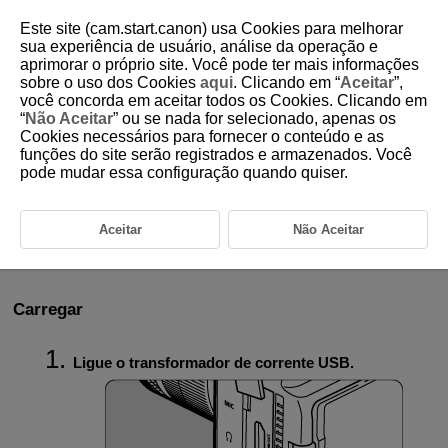
Este site (cam.start.canon) usa Cookies para melhorar
sua experiência de usuário, análise da operação e
aprimorar o próprio site. Você pode ter mais informações
sobre o uso dos Cookies
aqui
. Clicando em “
Aceitar
”,
D388-242
você concorda em aceitar todos os Cookies. Clicando em
“
Não Aceitar
” ou se nada for selecionado, apenas os
Utilizar um Transformador de
Cookies necessários para fornecer o conteúdo e as
Corrente USB para
funções do site serão registrados e armazenados. Você
Carregar/Alimentar a Câmara
pode mudar essa configuração quando quiser.
Com um transformador de corrente USB
PD-E2
(vendido
Aceitar
Não Aceitar
separadamente), pode carregar a Bateria
LP-E6P
sem ter de a remover
da câmara. A câmara também pode ser alimentada.
Carregar
Ligue o transformador de corrente USB.