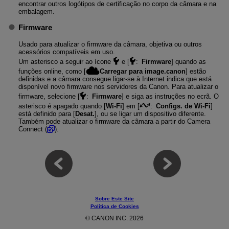
encontrar outros logótipos de certificação no corpo da câmara e na
embalagem.
Firmware
Usado para atualizar o firmware da câmara, objetiva ou outros
acessórios compatíveis em uso.
Um asterisco a seguir ao ícone
e [
:
Firmware
] quando as
funções online, como [
Carregar para image.canon
] estão
definidas e a câmara consegue ligar-se à Internet indica que está
disponível novo firmware nos servidores da Canon. Para atualizar o
firmware, selecione [
:
Firmware
] e siga as instruções no ecrã. O
asterisco é apagado quando [
Wi-Fi
] em [
:
Configs. de Wi-Fi
]
está definido para [
Desat.
], ou se ligar um dispositivo diferente.
Também pode atualizar o firmware da câmara a partir do Camera
Connect (
).
Sobre Este Site
Política de Cookies
© CANON INC. 2026