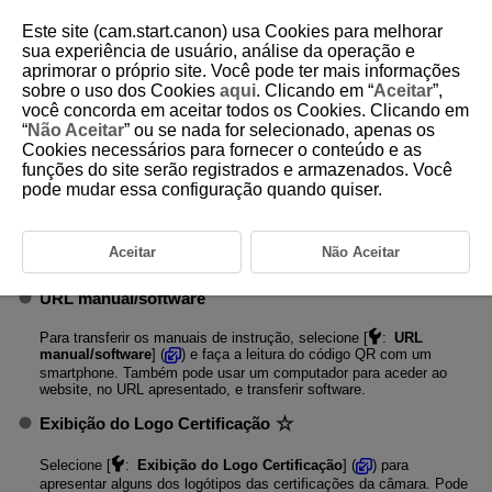
Este site (cam.start.canon) usa Cookies para melhorar
sua experiência de usuário, análise da operação e
aprimorar o próprio site. Você pode ter mais informações
sobre o uso dos Cookies
aqui
. Clicando em “
Aceitar
”,
D388-230
você concorda em aceitar todos os Cookies. Clicando em
“
Não Aceitar
” ou se nada for selecionado, apenas os
Outras Informações
Cookies necessários para fornecer o conteúdo e as
funções do site serão registrados e armazenados. Você
pode mudar essa configuração quando quiser.
Mostrar registro
Selecione [
:
Mostrar registro
] para visualizar o registo de
quaisquer alterações à palavra-passe, às informações de rede ou a
Aceitar
Não Aceitar
outras definições.
URL manual/software
Para transferir os manuais de instrução, selecione [
:
URL
manual/software
] (
) e faça a leitura do código QR com um
smartphone. Também pode usar um computador para aceder ao
website, no URL apresentado, e transferir software.
Exibição do Logo Certificação
Selecione [
:
Exibição do Logo Certificação
] (
) para
apresentar alguns dos logótipos das certificações da câmara. Pode