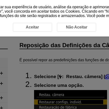
ar sua experiência de usuário, análise da operação e aprimorar
r
”, você concorda em aceitar todos os Cookies. Clicando em “
N
 funções do site serão registrados e armazenados. Você pode 
ção das Definições da Câmara
Aceitar
Não Aceitar
Reposição das Definições da C
É possível repor as predefinições das funções de 
Selecione [
:
Restau. câmera
] (
Selecione uma opção.