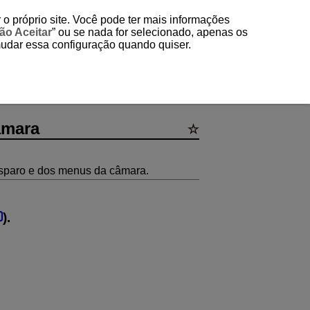
 o próprio site. Você pode ter mais informações
ão Aceitar
” ou se nada for selecionado, apenas os
mudar essa configuração quando quiser.
âmara
disparo e dos menus da câmara.
).