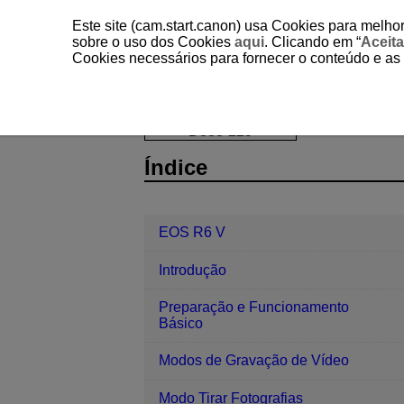
Este site (cam.start.canon) usa Cookies para melhor
sobre o uso dos Cookies
aqui
. Clicando em “
Aceita
Cookies necessários para fornecer o conteúdo e as
EOS R6 V
Configuração
Reposi
D388-225
Índice
EOS R6 V
Introdução
Preparação e Funcionamento
Básico
Modos de Gravação de Vídeo
Modo Tirar Fotografias