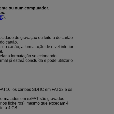
rente ou num computador.
os.
).
locidade de gravação ou leitura do cartão
do cartão.
no cartão, a formatação de nível inferior
l.
celar a formatação selecionando
mal já estará concluída e pode utilizar o
FAT16, os cartões SDHC em FAT32 e os
 formatados em exFAT são gravados
ários ficheiros), mesmo que excedam 4
ederá 4 GB.