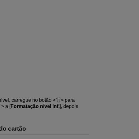
nível, carregue no botão
para
a [
Formatação nível inf.
], depois
do cartão