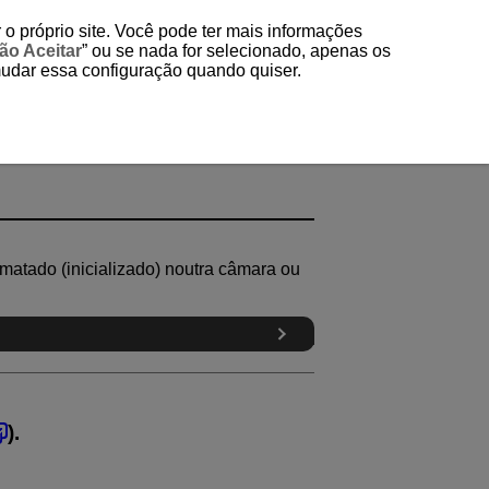
 o próprio site. Você pode ter mais informações
ão Aceitar
” ou se nada for selecionado, apenas os
mudar essa configuração quando quiser.
rmatado (inicializado) noutra câmara ou
).