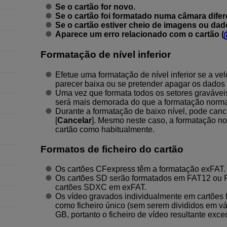
Se o cartão for novo.
Se o cartão foi formatado numa câmara dife
Se o cartão estiver cheio de imagens ou dad
Aparece um erro relacionado com o cartão (
Formatação de nível inferior
Efetue uma formatação de nível inferior se a ve
parecer baixa ou se pretender apagar os dados 
Uma vez que formata todos os setores graváveis 
será mais demorada do que a formatação norma
Durante a formatação de baixo nível, pode can
[
Cancelar
]. Mesmo neste caso, a formatação nor
cartão como habitualmente.
Formatos de ficheiro do cartão
Os cartões CFexpress têm a formatação exFAT.
Os cartões SD serão formatados em FAT12 ou 
cartões SDXC em exFAT.
Os vídeo gravados individualmente em cartões
como ficheiro único (sem serem divididos em v
GB, portanto o ficheiro de vídeo resultante exc