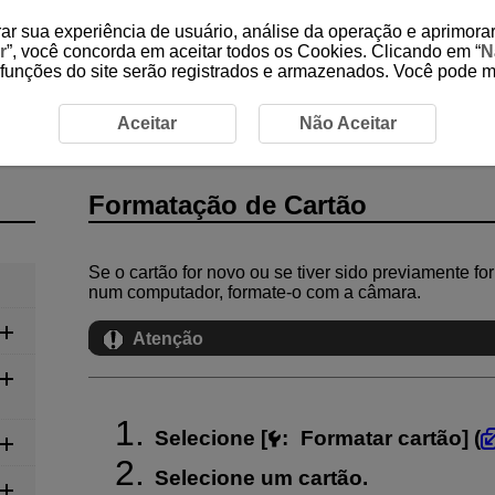
ar sua experiência de usuário, análise da operação e aprimorar
r
”, você concorda em aceitar todos os Cookies. Clicando em “
N
 funções do site serão registrados e armazenados. Você pode 
ação de Cartão
Aceitar
Não Aceitar
Formatação de Cartão
Se o cartão for novo ou se tiver sido previamente fo
num computador, formate-o com a câmara.
Atenção
Selecione [
:
Formatar cartão
] (
Selecione um cartão.