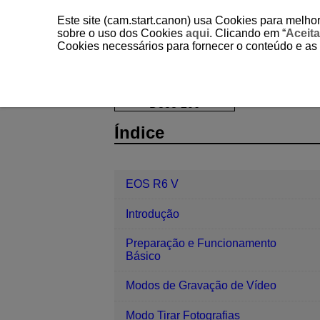
Este site (cam.start.canon) usa Cookies para melhor
sobre o uso dos Cookies
aqui
. Clicando em “
Aceita
Cookies necessários para fornecer o conteúdo e as
EOS R6 V
Configuração
Format
D388-206
Índice
EOS R6 V
Introdução
Preparação e Funcionamento
Básico
Modos de Gravação de Vídeo
Modo Tirar Fotografias