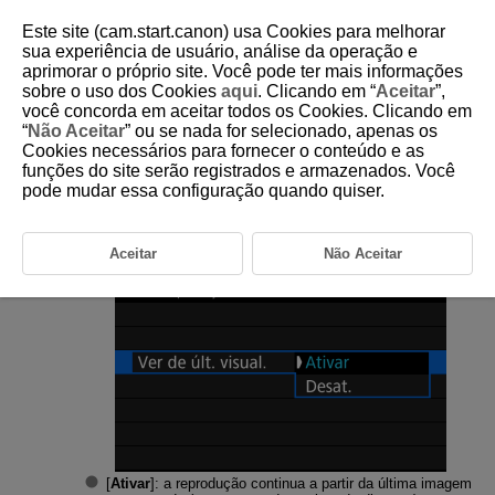
Este site (cam.start.canon) usa Cookies para melhorar
sua experiência de usuário, análise da operação e
aprimorar o próprio site. Você pode ter mais informações
sobre o uso dos Cookies
aqui
. Clicando em “
Aceitar
”,
D388-167
você concorda em aceitar todos os Cookies. Clicando em
“
Não Aceitar
” ou se nada for selecionado, apenas os
Retomar a Reprodução Anterior
Cookies necessários para fornecer o conteúdo e as
funções do site serão registrados e armazenados. Você
pode mudar essa configuração quando quiser.
Selecione [
:
Ver de últ. visual.
] (
).
Selecione uma opção.
Aceitar
Não Aceitar
[
Ativar
]: a reprodução continua a partir da última imagem