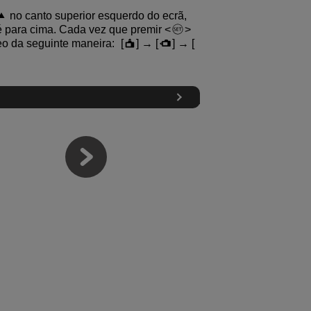
no canto superior esquerdo do ecrã,
 é para cima. Cada vez que premir
eo da seguinte maneira: [
] → [
] → [