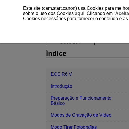
Este site (cam.start.canon) usa Cookies para melhor
sobre o uso dos Cookies
aqui
. Clicando em “
Aceita
Cookies necessários para fornecer o conteúdo e as
EOS R6 V
Reprodução
Alterar 
D388-154
Índice
EOS R6 V
Introdução
Preparação e Funcionamento
Básico
Modos de Gravação de Vídeo
Modo Tirar Fotografias