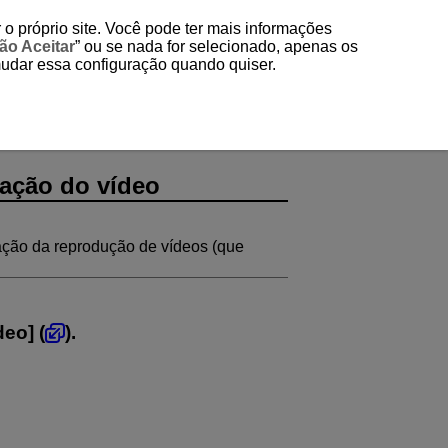
 o próprio site. Você pode ter mais informações
ão Aceitar
” ou se nada for selecionado, apenas os
mudar essa configuração quando quiser.
tação do vídeo
ação da reprodução de vídeos (que
ídeo
] (
).