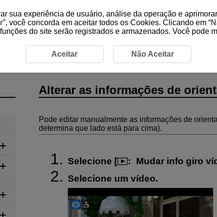
ar sua experiência de usuário, análise da operação e aprimorar
r
”, você concorda em aceitar todos os Cookies. Clicando em “
N
 funções do site serão registrados e armazenados. Você pode 
as informações de orientação do vídeo
Aceitar
Não Aceitar
Alterar as informações de orien
Pode editar manualmente as informações de orient
determina que lado está para cima).
Selecione [
:
Mudar info giro v
Selecione um vídeo.