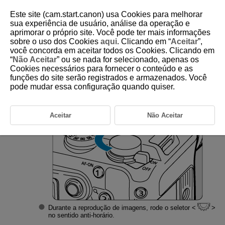
Este site (cam.start.canon) usa Cookies para melhorar
sua experiência de usuário, análise da operação e
aprimorar o próprio site. Você pode ter mais informações
sobre o uso dos Cookies
aqui
. Clicando em “
Aceitar
”,
D388-146
você concorda em aceitar todos os Cookies. Clicando em
“
Não Aceitar
” ou se nada for selecionado, apenas os
Visor de Índice (Visualização de
Cookies necessários para fornecer o conteúdo e as
Várias Imagens)
funções do site serão registrados e armazenados. Você
pode mudar essa configuração quando quiser.
Mude para o visor de índice.
Aceitar
Não Aceitar
Durante a reprodução de imagens, rode o seletor
no sentido anti-horário.