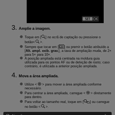
Amplie a imagem.
Toque em [
] no ecrã de captação ou pressione o
botão
.
Sempre que tocar em [
] ou premir o botão atribuído a
[
Alt. ampl. exib. grav.
], a taxa de ampliação muda, de 2×
para 5× para 10×.
A posição ampliada está centrada na moldura guia
utilizada para os pontos AF ou de deteção de rosto; caso
contrário, é utilizada a anterior posição ampliada.
Mova a área ampliada.
Utilize
para mover a área ampliada conforme
necessário.
Para centrar a área ampliada, carregue
diretamente
para dentro.
Para voltar ao tamanho real, toque em [
] ou carregue
no botão
.