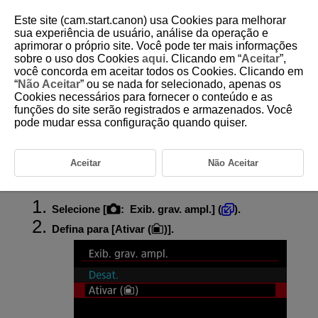
Este site (cam.start.canon) usa Cookies para melhorar
sua experiência de usuário, análise da operação e
aprimorar o próprio site. Você pode ter mais informações
sobre o uso dos Cookies
aqui
. Clicando em “
Aceitar
”,
D388-103
você concorda em aceitar todos os Cookies. Clicando em
“
Não Aceitar
” ou se nada for selecionado, apenas os
Visualização de Gravação
Cookies necessários para fornecer o conteúdo e as
Ampliada
funções do site serão registrados e armazenados. Você
pode mudar essa configuração quando quiser.
Durante a gravação de vídeo, está disponível uma visualização
ampliada, que permite verificar a focagem ou outros detalhes. A
visualização ampliada não afeta os vídeos gravados nem a saída de
Aceitar
Não Aceitar
vídeo HDMI.
Selecione [
:
Exib. grav. ampl.
] (
).
Defina para [
Ativar (
)
].