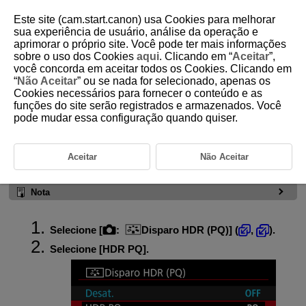
Este site (cam.start.canon) usa Cookies para melhorar
sua experiência de usuário, análise da operação e
aprimorar o próprio site. Você pode ter mais informações
sobre o uso dos Cookies
aqui
. Clicando em “
Aceitar
”,
D388-081
você concorda em aceitar todos os Cookies. Clicando em
“
Não Aceitar
” ou se nada for selecionado, apenas os
Disparo no modo HDR (PQ)
Cookies necessários para fornecer o conteúdo e as
funções do site serão registrados e armazenados. Você
pode mudar essa configuração quando quiser.
[
Disparo HDR (PQ)
] permite-lhe captar imagens de alto intervalo
dinâmico que retêm os detalhes nas áreas iluminadas e nas sombras e
estão em conformidade com a especificação PQ (referindo-se à curva
de gama do sinal de entrada para visualização de imagens HDR)
Aceitar
Não Aceitar
definida em
ITU-R
BT.2100 e SMPTE ST.2084.
Nota
Selecione [
:
Disparo HDR (PQ)
] (
,
).
Selecione [
HDR PQ
].