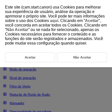
Este site (cam.start.canon) usa Cookies para melhorar
sua experiência de usuário, análise da operação e
aprimorar o próprio site. Você pode ter mais informações
sobre o uso dos Cookies
aqui
. Clicando em “
Aceitar
”,
D388-068
você concorda em aceitar todos os Cookies. Clicando em
“
Não Aceitar
” ou se nada for selecionado, apenas os
Gravação de Som
Cookies necessários para fornecer o conteúdo e as
funções do site serão registrados e armazenados. Você
pode mudar essa configuração quando quiser.
Gravação de Som
Formato de áudio
Aceitar
Não Aceitar
Definições de áudio
Modo de gravação
Nível de gravação
Filtro de Vento
Redução de Ruído de Áudio
Atenuador
Direcionalidade do microfone