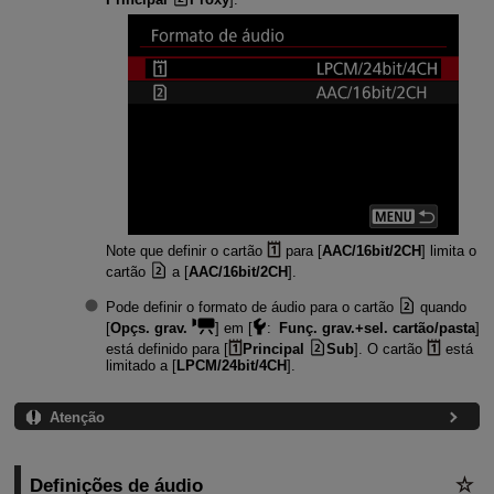
Note que definir o cartão
para [
AAC/16bit/2CH
] limita o
cartão
a [
AAC/16bit/2CH
].
Pode definir o formato de áudio para o cartão
quando
[
Opçs. grav.
] em [
:
Funç. grav.+sel. cartão/pasta
]
está definido para [
Principal
Sub
]. O cartão
está
limitado a [
LPCM/24bit/4CH
].
Atenção
Definições de áudio