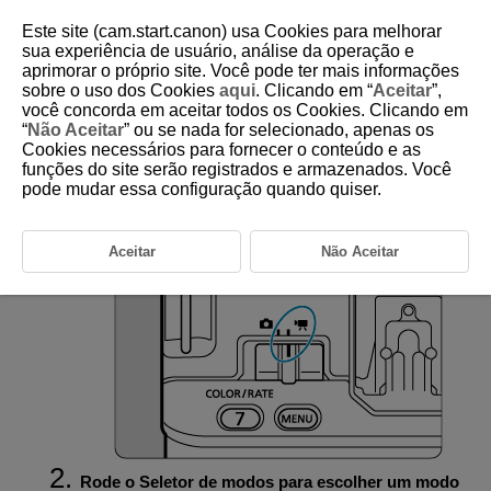
Este site (cam.start.canon) usa Cookies para melhorar
sua experiência de usuário, análise da operação e
aprimorar o próprio site. Você pode ter mais informações
sobre o uso dos Cookies
aqui
. Clicando em “
Aceitar
”,
D388-029
você concorda em aceitar todos os Cookies. Clicando em
“
Não Aceitar
” ou se nada for selecionado, apenas os
Configurar o Modo de Disparo ou
Cookies necessários para fornecer o conteúdo e as
Gravação
funções do site serão registrados e armazenados. Você
pode mudar essa configuração quando quiser.
Coloque o interruptor tirar fotografias/gravar vídeo
na posição
.
Aceitar
Não Aceitar
Rode o Seletor de modos para escolher um modo