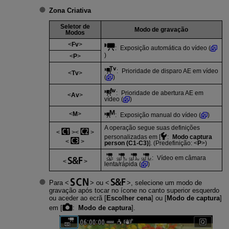
Zona Criativa
Seletor de
Modo de gravação
Modos
Fv
: Exposição automática do vídeo (
)
P
: Prioridade de disparo AE em vídeo
Tv
(
)
: Prioridade de abertura AE em
Av
vídeo (
)
M
: Exposição manual do vídeo (
)
A operação segue suas definições
personalizadas em [
:
Modo captura
person (C1-C3)
]. (Predefinição:
P
)
: Vídeo em câmara
lenta/rápida (
)
Para
ou
, selecione um modo de
gravação após tocar no ícone no canto superior esquerdo
ou aceder ao ecrã [
Escolher cena
] ou [
Modo de captura
]
em [
:
Modo de captura
].