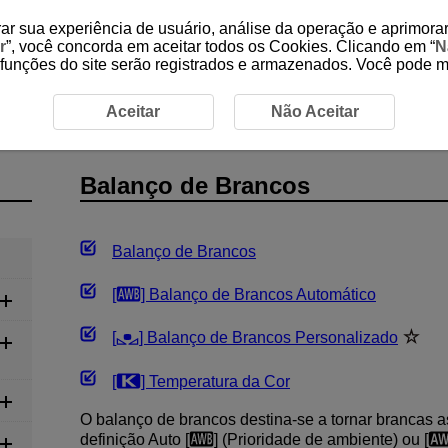
ar sua experiência de usuário, análise da operação e aprimorar
r
”, você concorda em aceitar todos os Cookies. Clicando em “
N
 funções do site serão registrados e armazenados. Você pode 
Balanço de Brancos
Aceitar
Não Aceitar
Balanço de Brancos
Balanço de Brancos
[
] Balanço de Brancos Automático
[
] Balanço de Brancos Personalizado
[
] Temperatura da Cor
O balanço de brancos destina-se a tornar brancas 
definição Auto [
] (Prioridade de ambiente) ou [