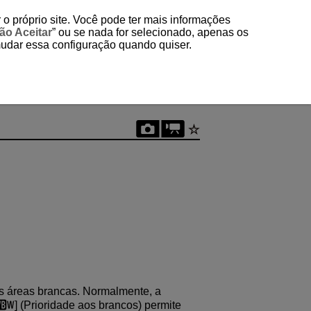
 o próprio site. Você pode ter mais informações
ão Aceitar
” ou se nada for selecionado, apenas os
mudar essa configuração quando quiser.
as áreas brancas. Normalmente, a
] (Prioridade aos brancos) permite