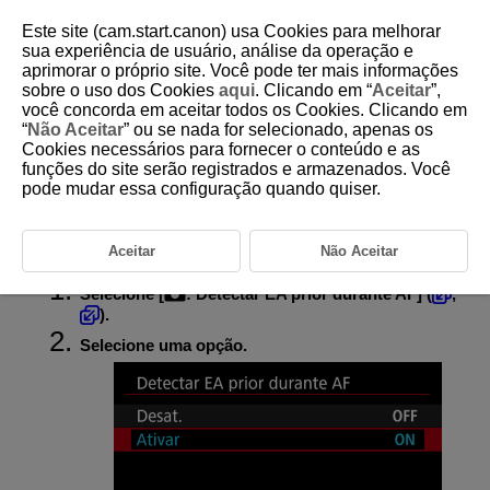
Este site (cam.start.canon) usa Cookies para melhorar
sua experiência de usuário, análise da operação e
aprimorar o próprio site. Você pode ter mais informações
sobre o uso dos Cookies
aqui
. Clicando em “
Aceitar
”,
D375-072
você concorda em aceitar todos os Cookies. Clicando em
“
Não Aceitar
” ou se nada for selecionado, apenas os
AE para motivos prioritários
Cookies necessários para fornecer o conteúdo e as
durante AF
funções do site serão registrados e armazenados. Você
pode mudar essa configuração quando quiser.
Realiza a medição de motivos detetados com base na definição [
:
Assunto a detectar
].
Aceitar
Não Aceitar
Selecione [
:
Detectar EA prior durante AF
] (
,
).
Selecione uma opção.