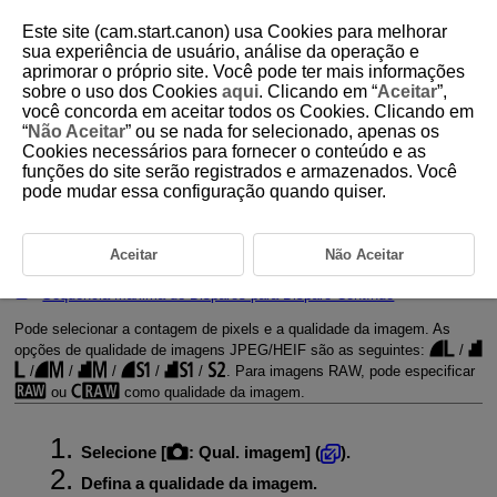
Este site (cam.start.canon) usa Cookies para melhorar
sua experiência de usuário, análise da operação e
aprimorar o próprio site. Você pode ter mais informações
sobre o uso dos Cookies
aqui
. Clicando em “
Aceitar
”,
D375-059
você concorda em aceitar todos os Cookies. Clicando em
“
Não Aceitar
” ou se nada for selecionado, apenas os
Qualidade da Imagem para
Cookies necessários para fornecer o conteúdo e as
Fotografias
funções do site serão registrados e armazenados. Você
pode mudar essa configuração quando quiser.
Imagens RAW
Aceitar
Não Aceitar
Tabela de Definições de Qualidade de Imagem
Sequência Máxima de Disparos para Disparo Contínuo
Pode selecionar a contagem de pixels e a qualidade da imagem. As
opções de qualidade de imagens JPEG/HEIF são as seguintes:
/
/
/
/
/
/
. Para imagens RAW, pode especificar
ou
como qualidade da imagem.
Selecione [
:
Qual. imagem
] (
).
Defina a qualidade da imagem.