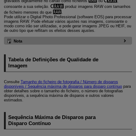
gravados digitalmente no cartão como ficheiros
ou
,
consoante a sua seleção.
produz imagens RAW com tamanhos
de ficheiro menores do que
.
Pode utilizar o Digital Photo Professional (software EOS) para processar
imagens RAW. Pode efetuar vários ajustes nas imagens, consoante o
modo como irão ser utilizadas, e pode gerar imagens JPEG ou HEIF, ou
de outro tipo que reflitam os efeitos desses ajustes.
Nota
Tabela de Definições de Qualidade de
Imagem
Consulte
Tamanho do ficheiro de fotografia / Número de disparos
disponíveis / Sequência máxima de disparos para disparo contínuo
para
obter detalhes sobre o tamanho do ficheiro, o número de fotografias
disponíveis, a sequência máxima de disparos e outros valores
estimados.
Sequência Máxima de Disparos para
Disparo Contínuo