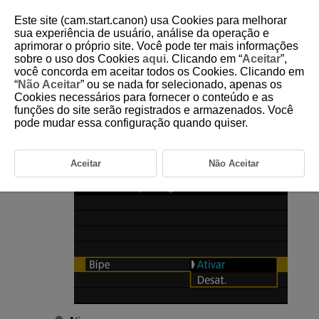
Este site (cam.start.canon) usa Cookies para melhorar
sua experiência de usuário, análise da operação e
aprimorar o próprio site. Você pode ter mais informações
sobre o uso dos Cookies
aqui
. Clicando em “
Aceitar
”,
D310-209
você concorda em aceitar todos os Cookies. Clicando em
“
Não Aceitar
” ou se nada for selecionado, apenas os
Avisos Sonoros
Cookies necessários para fornecer o conteúdo e as
funções do site serão registrados e armazenados. Você
pode mudar essa configuração quando quiser.
Selecione [
:
Bipe
] (
).
Selecione uma opção.
Aceitar
Não Aceitar