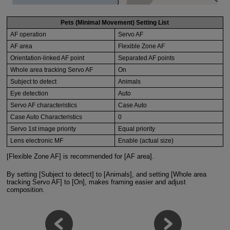
Pets (Minimal Movement) Setting List
AF operation
Servo AF
AF area
Flexible Zone AF
Orientation-linked AF point
Separated AF points
Whole area tracking Servo AF
On
Subject to detect
Animals
Eye detection
Auto
Servo AF characteristics
Case Auto
Case Auto Characteristics
0
Servo 1st image priority
Equal priority
Lens electronic MF
Enable (actual size)
[Flexible Zone AF] is recommended for [AF area].
By setting [Subject to detect] to [Animals], and setting [Whole area
tracking Servo AF] to [On], makes framing easier and adjust
composition.