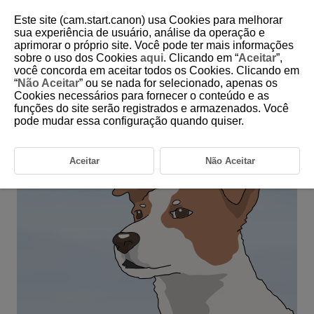
Este site (cam.start.canon) usa Cookies para melhorar
sua experiência de usuário, análise da operação e
aprimorar o próprio site. Você pode ter mais informações
6-35 Animals: Pets (No Obstructions and
sobre o uso dos Cookies
aqui
. Clicando em “
Aceitar
”,
Minimal Movement)
você concorda em aceitar todos os Cookies. Clicando em
“
Não Aceitar
” ou se nada for selecionado, apenas os
Cookies necessários para fornecer o conteúdo e as
This setting is perfect for wild animals and pets that do not move
funções do site serão registrados e armazenados. Você
too much.
pode mudar essa configuração quando quiser.
Aceitar
Não Aceitar