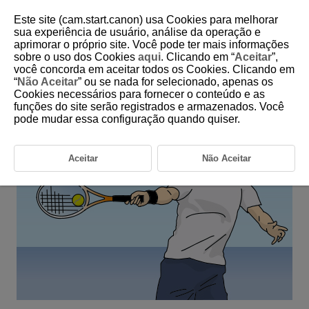
Este site (cam.start.canon) usa Cookies para melhorar
sua experiência de usuário, análise da operação e
aprimorar o próprio site. Você pode ter mais informações
6-6 Ball Sports: Tennis
sobre o uso dos Cookies
aqui
. Clicando em “
Aceitar
”,
você concorda em aceitar todos os Cookies. Clicando em
“
Não Aceitar
” ou se nada for selecionado, apenas os
This setting is for tennis photography, where subjects move quickly
Cookies necessários para fornecer o conteúdo e as
from side to side.
funções do site serão registrados e armazenados. Você
pode mudar essa configuração quando quiser.
Aceitar
Não Aceitar