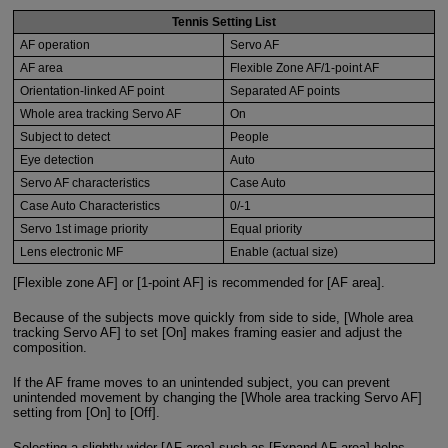
Tennis Setting List
AF operation
Servo AF
AF area
Flexible Zone AF/1-point AF
Orientation-linked AF point
Separated AF points
Whole area tracking Servo AF
On
Subject to detect
People
Eye detection
Auto
Servo AF characteristics
Case Auto
Case Auto Characteristics
0/-1
Servo 1st image priority
Equal priority
Lens electronic MF
Enable (actual size)
[Flexible zone AF] or [1-point AF] is recommended for [AF area].
Because of the subjects move quickly from side to side, [Whole area
tracking Servo AF] to set [On] makes framing easier and adjust the
composition.
If the AF frame moves to an unintended subject, you can prevent
unintended movement by changing the [Whole area tracking Servo AF]
setting from [On] to [Off].
Selecting a slightly wider [AF area] such as [Expand AF area] helps