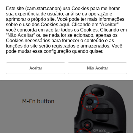
Este site (cam.start.canon) usa Cookies para melhorar
sua experiência de usuário, análise da operação e
aprimorar o próprio site. Você pode ter mais informações
5-4-4 Recommended Settings for Eye Control
sobre o uso dos Cookies
aqui
. Clicando em “
Aceitar
”,
(Recommended Customization 2)
você concorda em aceitar todos os Cookies. Clicando em
“
Não Aceitar
” ou se nada for selecionado, apenas os
Cookies necessários para fornecer o conteúdo e as
funções do site serão registrados e armazenados. Você
Recommended customization 2: Assigning
pode mudar essa configuração quando quiser.
eye control on/off to the <M-Fn> button
By customizing buttons for shooting, you can assign eye control on/off
to various button. We recommend assigning this function to a button that
Aceitar
Não Aceitar
is in easy reach of your fingers while looking through the viewfinder.