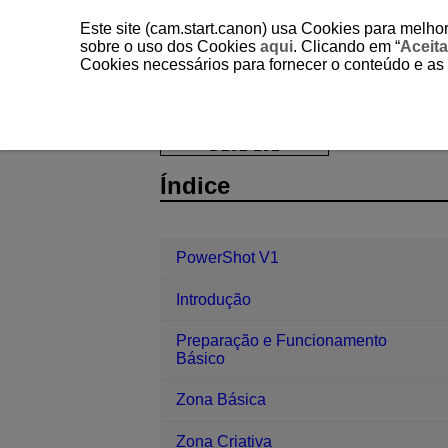
Este site (cam.start.canon) usa Cookies para melhor
sobre o uso dos Cookies
aqui
. Clicando em “
Aceita
Cookies necessários para fornecer o conteúdo e as
PowerShot V1
Personalização de c
D292-191
Índice
PowerShot V1
Introdução
Preparação e Funcionamento
Básico
Zona Básica
Zona Criativa