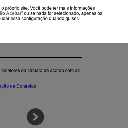
 o próprio site. Você pode ter mais informações
ão Aceitar
” ou se nada for selecionado, apenas os
mudar essa configuração quando quiser.
ou seletores da câmara de acordo com as
ação de Controlos