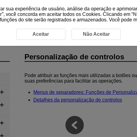
ar sua experiência de usuário, análise da operação e aprimorar
r
”, você concorda em aceitar todos os Cookies. Clicando em “
N
 funções do site serão registrados e armazenados. Você pode 
ontrolos
Aceitar
Não Aceitar
Personalização de controlos
Pode atribuir as funções mais utilizadas a botões 
suas preferências para facilitar as operações.
Menus de separadores: Funções de Personaliz
Detalhes da personalização de controlos