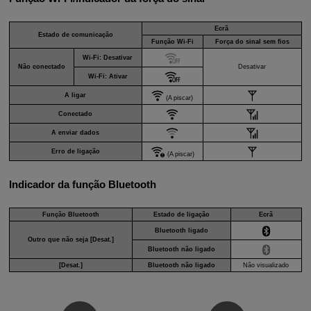
Ecrã
Estado de comunicação
Função
Wi-Fi
Força do sinal sem fios
Wi-Fi
: Desativar
Não conectado
Desativar
Wi-Fi
: Ativar
A ligar
(A piscar)
Conectado
A enviar dados
Erro de ligação
(A piscar)
Indicador da função Bluetooth
Função Bluetooth
Estado de ligação
Ecrã
Bluetooth ligado
Outro que não seja [
Desat.
]
Bluetooth não ligado
[
Desat.
]
Bluetooth não ligado
Não visualizado