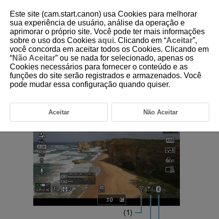
Este site (cam.start.canon) usa Cookies para melhorar
sua experiência de usuário, análise da operação e
aprimorar o próprio site. Você pode ter mais informações
sobre o uso dos Cookies
aqui
. Clicando em “
Aceitar
”,
D292-162
você concorda em aceitar todos os Cookies. Clicando em
“
Não Aceitar
” ou se nada for selecionado, apenas os
Estado da Comunicação Sem Fios
Cookies necessários para fornecer o conteúdo e as
funções do site serão registrados e armazenados. Você
pode mudar essa configuração quando quiser.
É possível verificar o estado da comunicação sem fios no ecrã.
Visor de informações durante a gravação de vídeos
Aceitar
Não Aceitar