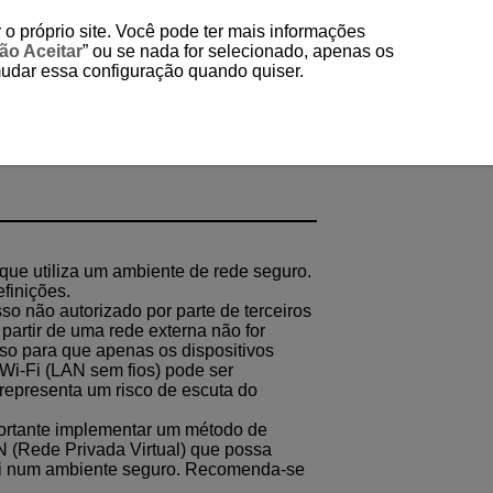
 o próprio site. Você pode ter mais informações
ão Aceitar
” ou se nada for selecionado, apenas os
mudar essa configuração quando quiser.
 que utiliza um ambiente de rede seguro.
finições.
so não autorizado por parte de terceiros
partir de uma rede externa não for
sso para que apenas os dispositivos
Wi-Fi
(LAN sem fios) pode ser
 representa um risco de escuta do
portante implementar um método de
 (Rede Privada Virtual) que possa
i
num ambiente seguro. Recomenda-se