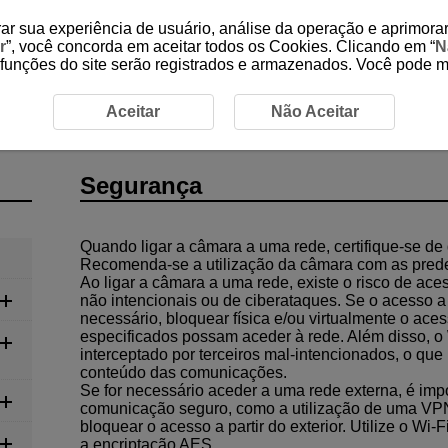
ar sua experiência de usuário, análise da operação e aprimorar
r
”, você concorda em aceitar todos os Cookies. Clicando em “
N
 funções do site serão registrados e armazenados. Você pode 
cação
Segurança
Aceitar
Não Aceitar
Segurança
Quando ligar a câmara a uma rede, certifique-se de
Recomenda-se a utilização da câmara com as prede
Ao ligar a câmara a uma rede, existe o risco de aces
não intencionais ou de ciberataques. Se o acesso a 
necessário, bloquear física e/ou virtualmente o ace
especificados possam aceder à rede. Além disso, o
interceptado por terceiros mal-intencionados, o que
conteúdo das comunicações.
Se for necessário aceder a uma rede externa, é im
comunicação seguro, como a utilização de uma VPN
bloquear o acesso a partir do exterior. Utilize o
Wi-F
a encriptação AES.