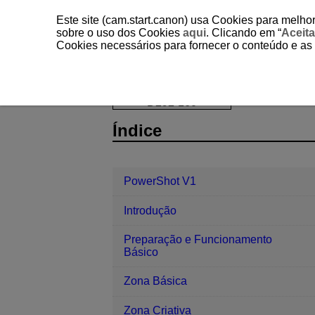
Este site (cam.start.canon) usa Cookies para melhor
sobre o uso dos Cookies
aqui
. Clicando em “
Aceita
Cookies necessários para fornecer o conteúdo e as
PowerShot V1
Funções de Comuni
D292-160
Índice
PowerShot V1
Introdução
Preparação e Funcionamento
Básico
Zona Básica
Zona Criativa