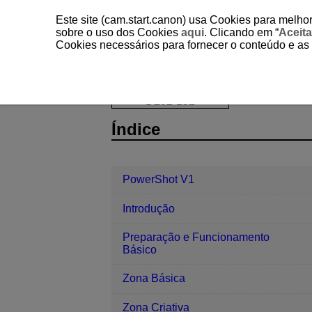
Este site (cam.start.canon) usa Cookies para melhor
sobre o uso dos Cookies
aqui
. Clicando em “
Aceita
Cookies necessários para fornecer o conteúdo e as
PowerShot V1
Funções de Comuni
D292-152
Índice
PowerShot V1
Introdução
Preparação e Funcionamento
Básico
Zona Básica
Zona Criativa