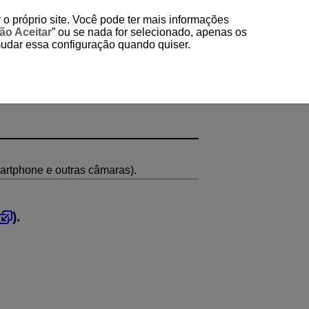
 o próprio site. Você pode ter mais informações
ão Aceitar
” ou se nada for selecionado, apenas os
mudar essa configuração quando quiser.
artphone e outras câmaras).
).