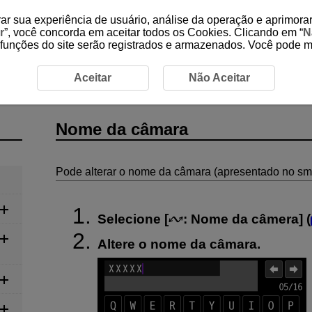
ar sua experiência de usuário, análise da operação e aprimorar
r
”, você concorda em aceitar todos os Cookies. Clicando em “
N
 funções do site serão registrados e armazenados. Você pode 
cação
Nome da câmara
Aceitar
Não Aceitar
Nome da câmara
Pode alterar o nome da câmara (apresentado no sm
Selecione [
:
Nome da câmera
] (
Altere o nome da câmara.