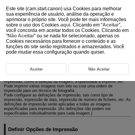
Este site (cam.start.canon) usa Cookies para melhorar
sua experiência de usuário, análise da operação e
aprimorar o próprio site. Você pode ter mais informações
sobre o uso dos Cookies
aqui
. Clicando em “
Aceitar
”,
D292-122
você concorda em aceitar todos os Cookies. Clicando em
“
Não Aceitar
” ou se nada for selecionado, apenas os
Ordem de Impressão (DPOF)
Cookies necessários para fornecer o conteúdo e as
funções do site serão registrados e armazenados. Você
pode mudar essa configuração quando quiser.
Definir Opções de Impressão
Selecionar Imagens para Impressão
Aceitar
Não Aceitar
DPOF (Formato de Ordem de Impressão Digital) permite-lhe imprimir
imagens gravadas no cartão de acordo com as suas instruções de
impressão, como a seleção da imagem, a quantidade a imprimir, etc.
Pode imprimir várias imagens num lote ou criar uma ordem de
impressão para um técnico de fotografia.
Pode configurar as definições de impressão, tais como tipo de
impressão, impressão de data, impressão de número de ficheiro, etc. As
definições de impressão serão aplicadas a todas as imagens
especificadas para impressão. (As definições não podem ser
especificadas individualmente para cada imagem.)
Definir Opções de Impressão