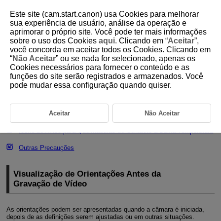
Este site (cam.start.canon) usa Cookies para melhorar
sua experiência de usuário, análise da operação e
aprimorar o próprio site. Você pode ter mais informações
sobre o uso dos Cookies
aqui
. Clicando em “
Aceitar
”,
D250-040
você concorda em aceitar todos os Cookies. Clicando em
“
Não Aceitar
” ou se nada for selecionado, apenas os
Precauções Gerais com a
Cookies necessários para fornecer o conteúdo e as
Gravação de Vídeos
funções do site serão registrados e armazenados. Você
pode mudar essa configuração quando quiser.
Visualização de Orientações Antes da Gravação de Vídeo
Aceitar
Não Aceitar
Exibição do indicador de aviso durante o disparo ou a gravação
Ícone de Aviso para Queimaduras de Contacto a Baixa Temperatura
Outras Precauções
Visualização de Orientações Antes da
Gravação de Vídeo
As orientações podem ser apresentadas quando a câmara é iniciada,
depois de as definições serem ajustadas ou em outras situações.