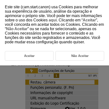
Este site (cam.start.canon) usa Cookies para melhorar
sua experiência de usuário, análise da operação e
aprimorar o próprio site. Você pode ter mais informações
sobre o uso dos Cookies
aqui
. Clicando em “
Aceitar
”,
D101-188
você concorda em aceitar todos os Cookies. Clicando em
“
Não Aceitar
” ou se nada for selecionado, apenas os
Reposição das Definições da
Cookies necessários para fornecer o conteúdo e as
Câmara
funções do site serão registrados e armazenados. Você
pode mudar essa configuração quando quiser.
É possível repor as predefinições para as funções de disparo e para dos
menus da câmara.
Aceitar
Não Aceitar
Selecione [
:
Restau. câmera
].