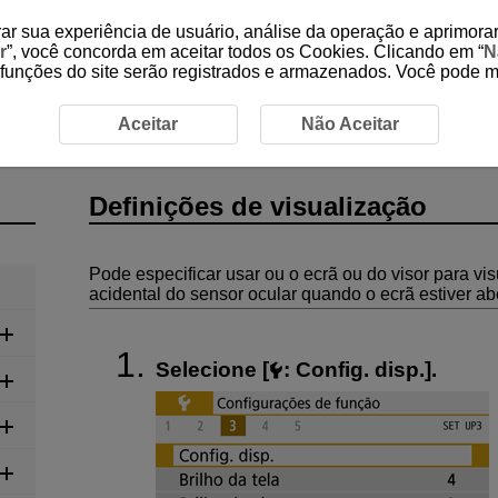
ar sua experiência de usuário, análise da operação e aprimorar
r
”, você concorda em aceitar todos os Cookies. Clicando em “
N
 funções do site serão registrados e armazenados. Você pode 
Definições de visualização
Aceitar
Não Aceitar
Definições de visualização
Pode especificar usar ou o ecrã ou do visor para vis
acidental do sensor ocular quando o ecrã estiver ab
Selecione [
:
Config. disp.
].