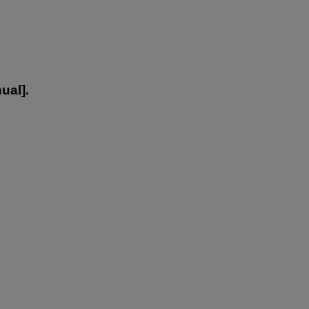
ual
].