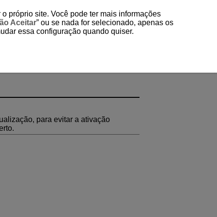
 o próprio site. Você pode ter mais informações
ão Aceitar
” ou se nada for selecionado, apenas os
mudar essa configuração quando quiser.
ualização, para evitar a ativação
erto.