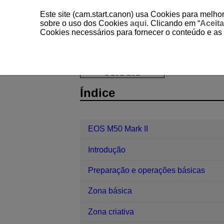
Este site (cam.start.canon) usa Cookies para melhor
sobre o uso dos Cookies
aqui
. Clicando em “
Aceita
Cookies necessários para fornecer o conteúdo e as
EOS M50 Mark II
Configuração
D101-181
Índice
EOS M50 Mark II
Introdução
Preparação e operações básicas
Zona básica
Zona criativa