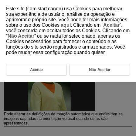
Este site (cam.start.canon) usa Cookies para melhorar
sua experiência de usuário, análise da operação e
aprimorar o próprio site. Você pode ter mais informações
sobre o uso dos Cookies
aqui
. Clicando em “
Aceitar
”,
D101-173
você concorda em aceitar todos os Cookies. Clicando em
“
Não Aceitar
” ou se nada for selecionado, apenas os
Rotação Automática
Cookies necessários para fornecer o conteúdo e as
funções do site serão registrados e armazenados. Você
pode mudar essa configuração quando quiser.
Aceitar
Não Aceitar
Pode alterar as definições de rotação automática que endireitam as
imagens captadas na orientação vertical quando estas são
apresentadas.