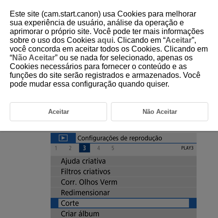
Este site (cam.start.canon) usa Cookies para melhorar
sua experiência de usuário, análise da operação e
aprimorar o próprio site. Você pode ter mais informações
sobre o uso dos Cookies
aqui
. Clicando em “
Aceitar
”,
D101-133
você concorda em aceitar todos os Cookies. Clicando em
“
Não Aceitar
” ou se nada for selecionado, apenas os
Recortar
Cookies necessários para fornecer o conteúdo e as
funções do site serão registrados e armazenados. Você
pode mudar essa configuração quando quiser.
Pode recortar uma imagem JPEG captada e guardá-la como outra
imagem. Só é possível recortar imagens JPEG. Não é possível recortar
imagens captadas no formato RAW.
Aceitar
Não Aceitar
Selecione [
:
Corte
].