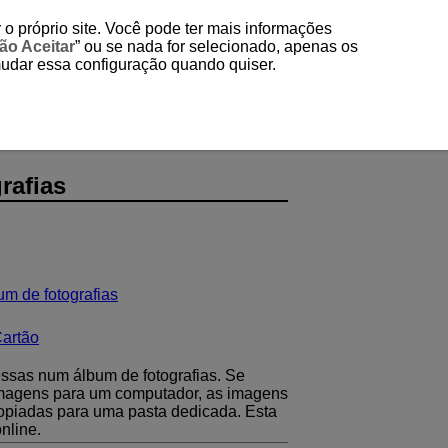
 o próprio site. Você pode ter mais informações
ão Aceitar
” ou se nada for selecionado, apenas os
mudar essa configuração quando quiser.
rafias
um de fotografias
Cartão
ssas num álbum de fotografias. Se
r imagens para um computador, as imagens
copiadas para uma pasta dedicada. Esta
nline.