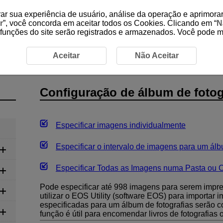
ar sua experiência de usuário, análise da operação e aprimorar
r
”, você concorda em aceitar todos os Cookies. Clicando em “
N
 funções do site serão registrados e armazenados. Você pode 
onfiguração de álbum de fotografias
Aceitar
Não Aceitar
Configuração de álbum de fotog
Especificar imagens individualmente
Especificar o intervalo de imagens para um álb
Especificar Todas as Imagens numa Pasta ou 
Pode especificar até 998 imagens para serem impre
utilizar o EOS Utility (software EOS) para importa
especificadas para um álbum de fotografias serão 
função é útil para encomendar livros de fotografias o