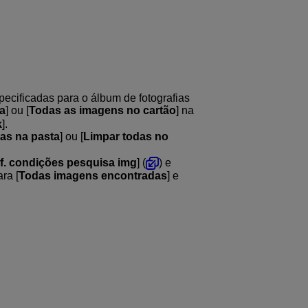
ecificadas para o álbum de fotografias
a
] ou [
Todas as imagens no cartão
] na
k
].
as na pasta
] ou [
Limpar todas no
f. condições pesquisa img
] (
) e
ra [
Todas imagens encontradas
] e