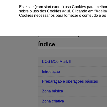
Este site (cam.start.canon) usa Cookies para melhor
sobre o uso dos Cookies
aqui
. Clicando em “
Aceita
Cookies necessários para fornecer o conteúdo e as
EOS M50 Mark II
Reprodução
C
D101-128
Índice
EOS M50 Mark II
Introdução
Preparação e operações básicas
Zona básica
Zona criativa